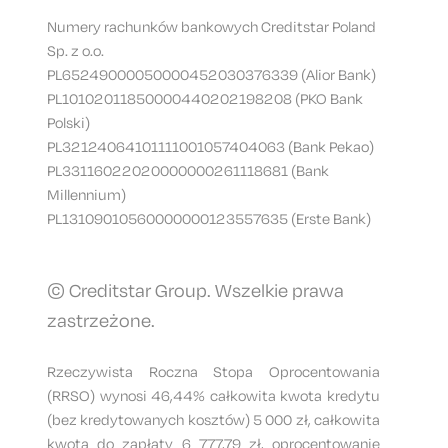
Numery rachunków bankowych Creditstar Poland
Sp. z o.o.
PL65249000050000452030376339 (Alior Bank)
PL10102011850000440202198208 (PKO Bank
Polski)
PL32124064101111001057404063 (Bank Pekao)
PL33116022020000000261118681 (Bank
Millennium)
PL13109010560000000123557635 (Erste Bank)
© Creditstar Group. Wszelkie prawa
zastrzeżone.
Rzeczywista Roczna Stopa Oprocentowania
(RRSO) wynosi 46,44% całkowita kwota kredytu
(bez kredytowanych kosztów) 5 000 zł, całkowita
kwota do zapłaty 6 777,79 zł, oprocentowanie