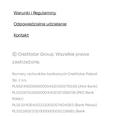
Warunki i Regulaminy
Odpowiedzialne udzielanie
Kontakt
© Creditstar Group. Wszelkie prawa
zastrzeżone.
Numery rachunków bankowych Creditstar Poland
Sp. z o.o.
PL65249000050000452030376339 (Alior Bank)
PL10102011850000440202198208 (PKO Bank
Polski)
PL32124064101111001057404063 (Bank Pekao)
PL33116022020000000261118681 (Bank