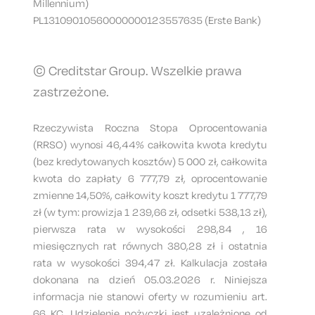
Millennium)
PL13109010560000000123557635 (Erste Bank)
© Creditstar Group. Wszelkie prawa
zastrzeżone.
Rzeczywista Roczna Stopa Oprocentowania
(RRSO) wynosi 46,44% całkowita kwota kredytu
(bez kredytowanych kosztów) 5 000 zł, całkowita
kwota do zapłaty 6 777,79 zł, oprocentowanie
zmienne 14,50%, całkowity koszt kredytu 1 777,79
zł (w tym: prowizja 1 239,66 zł, odsetki 538,13 zł),
pierwsza rata w wysokości 298,84 , 16
miesięcznych rat równych 380,28 zł i ostatnia
rata w wysokości 394,47 zł. Kalkulacja została
dokonana na dzień 05.03.2026 r. Niniejsza
informacja nie stanowi oferty w rozumieniu art.
66 KC. Udzielenie pożyczki jest uzależnione od