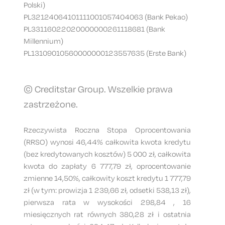
Polski)
PL32124064101111001057404063 (Bank Pekao)
PL33116022020000000261118681 (Bank
Millennium)
PL13109010560000000123557635 (Erste Bank)
© Creditstar Group. Wszelkie prawa
zastrzeżone.
Rzeczywista Roczna Stopa Oprocentowania
(RRSO) wynosi 46,44% całkowita kwota kredytu
(bez kredytowanych kosztów) 5 000 zł, całkowita
kwota do zapłaty 6 777,79 zł, oprocentowanie
zmienne 14,50%, całkowity koszt kredytu 1 777,79
zł (w tym: prowizja 1 239,66 zł, odsetki 538,13 zł),
pierwsza rata w wysokości 298,84 , 16
miesięcznych rat równych 380,28 zł i ostatnia