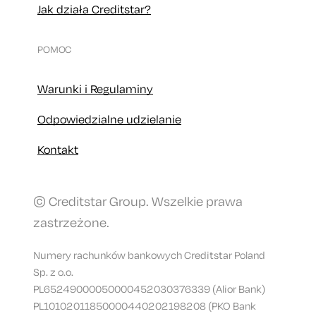
Jak działa Creditstar?
POMOC
Warunki i Regulaminy
Odpowiedzialne udzielanie
Kontakt
© Creditstar Group. Wszelkie prawa
zastrzeżone.
Numery rachunków bankowych Creditstar Poland
Sp. z o.o.
PL65249000050000452030376339 (Alior Bank)
PL10102011850000440202198208 (PKO Bank