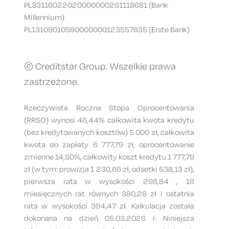
PL33116022020000000261118681 (Bank
Millennium)
PL13109010560000000123557635 (Erste Bank)
© Creditstar Group. Wszelkie prawa
zastrzeżone.
Rzeczywista Roczna Stopa Oprocentowania
(RRSO) wynosi 46,44% całkowita kwota kredytu
(bez kredytowanych kosztów) 5 000 zł, całkowita
kwota do zapłaty 6 777,79 zł, oprocentowanie
zmienne 14,50%, całkowity koszt kredytu 1 777,79
zł (w tym: prowizja 1 239,66 zł, odsetki 538,13 zł),
pierwsza rata w wysokości 298,84 , 16
miesięcznych rat równych 380,28 zł i ostatnia
rata w wysokości 394,47 zł. Kalkulacja została
dokonana na dzień 05.03.2026 r. Niniejsza