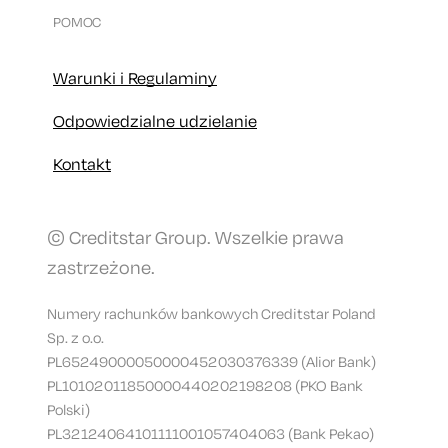
POMOC
Warunki i Regulaminy
Odpowiedzialne udzielanie
Kontakt
© Creditstar Group. Wszelkie prawa
zastrzeżone.
Numery rachunków bankowych Creditstar Poland
Sp. z o.o.
PL65249000050000452030376339 (Alior Bank)
PL10102011850000440202198208 (PKO Bank
Polski)
PL32124064101111001057404063 (Bank Pekao)